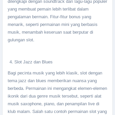
dilengkapi dengan soundtrack dari lagu-lagu populer
yang membuat pemain lebih terlibat dalam
pengalaman bermain. Fitur-fitur bonus yang
menarik, seperti permainan mini yang berbasis
musik, menambah keseruan saat berputar di
gulungan slot.
Slot Jazz dan Blues
Bagi pecinta musik yang lebih klasik, slot dengan
tema jazz dan blues memberikan nuansa yang
berbeda. Permainan ini mengangkat elemen-elemen
ikonik dari dua genre musik tersebut, seperti alat
musik saxophone, piano, dan penampilan live di
klub malam. Salah satu contoh permainan slot yang