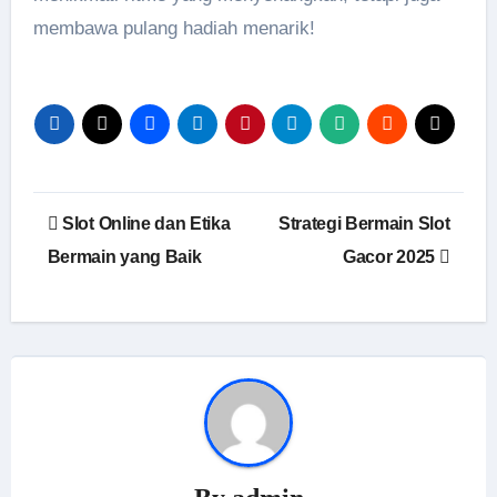
membawa pulang hadiah menarik!
Post
Slot Online dan Etika
Strategi Bermain Slot
navigation
Bermain yang Baik
Gacor 2025