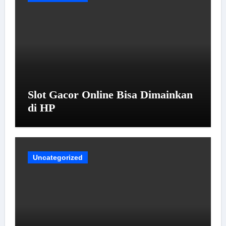
Slot Gacor Online Bisa Dimainkan
di HP
Uncategorized