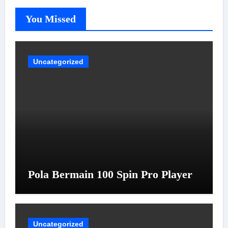
You Missed
Uncategorized
Pola Bermain 100 Spin Pro Player
Uncategorized