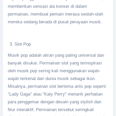
memberikan sensasi ala konser di dalam
permainan, membuat pemain merasa seolah-olah
mereka sedang berada di pusat perayaan musik.
Slot Pop
Musik pop adalah aliran yang paling universal dan
banyak disukai. Permainan slot yang terinspirasi
oleh musik pop sering kali menggunakan wajah-
wajah terkenal dari dunia musik sebagai ikon.
Misalnya, permainan slot bertema artis pop seperti
“Lady Gaga” atau “Katy Perry” menarik perhatian
para penggemar dengan desain yang stylish dan
fitur interaktif. Permainan tersebut seringkali